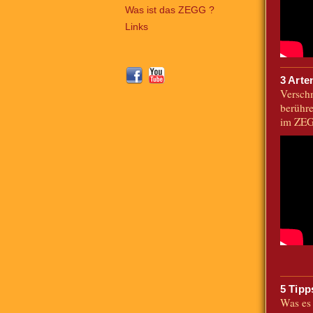
Was ist das ZEGG ?
Links
3 Arte
Versch
berühre
im ZE
5 Tipp
Was es 