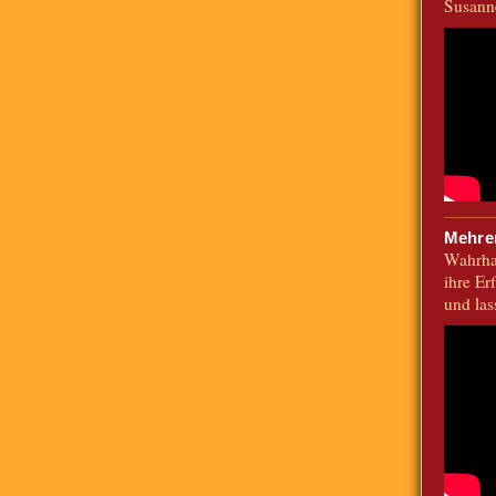
Susann
Mehrer
Wahrhaf
ihre Er
und las