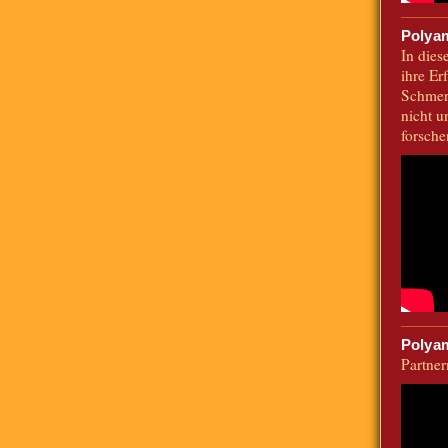
Polyam
In die
ihre Er
Schmerz
nicht u
forsche
Polya
Partner