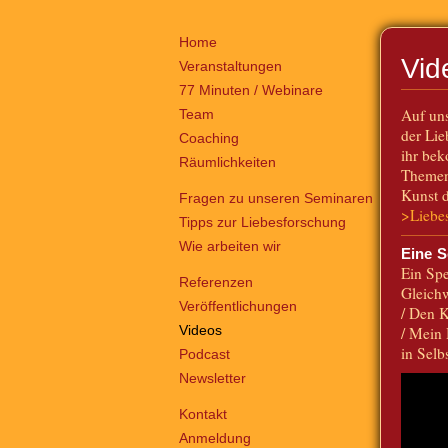
Home
Vid
Veranstaltungen
77 Minuten / Webinare
Auf uns
Team
der Li
Coaching
ihr bek
Räumlichkeiten
Themen 
Kunst 
Fragen zu unseren Seminaren
>Liebe
Tipps zur Liebesforschung
Wie arbeiten wir
Eine S
Ein Sp
Referenzen
Gleichw
Veröffentlichungen
/ Den K
Videos
/ Mein 
in Selb
Podcast
Newsletter
Kontakt
Anmeldung